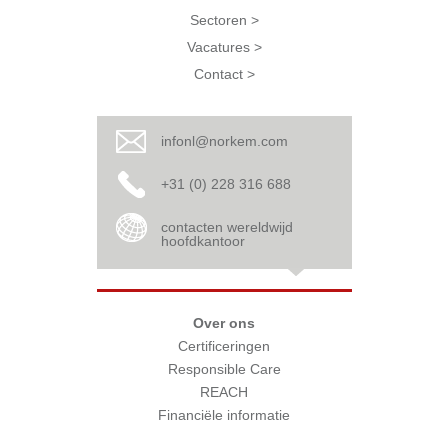
Sectoren >
Vacatures >
Contact >
infonl@norkem.com
+31 (0) 228 316 688
contacten wereldwijd
hoofdkantoor
Over ons
Certificeringen
Responsible Care
REACH
Financiële informatie