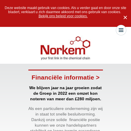
Deze website maakt gebruik van cookies. Als u verder gaat en door onze site
bladert, verklaart u zich daarmee akkoord met ons gebruik van cookies.
Bekijk ons beleid voor cookies.
✕
Financiële informatie >
We blijven jaar na jaar groeien zodat
de Groep in 2022 een omzet kon
noteren van meer dan £280 miljoen.
Als een particuliere onderneming zijn wij
in staat tot snelle besluitvorming.
Dankzij onze solide financiële positie
kunnen we onze handelspartners
stabiliteit op lange termijn garanderen.