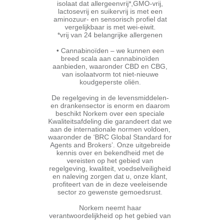
isolaat dat allergeenvrij*,GMO-vrij,
lactosevrij en suikervrij is met een
aminozuur- en sensorisch profiel dat
vergelijkbaar is met wei-eiwit.
*vrij van 24 belangrijke allergenen
• Cannabinoïden – we kunnen een
breed scala aan cannabinoïden
aanbieden, waaronder CBD en CBG,
van isolaatvorm tot niet-nieuwe
koudgeperste oliën.
De regelgeving in de levensmiddelen-
en drankensector is enorm en daarom
beschikt Norkem over een speciale
Kwaliteitsafdeling die garandeert dat we
aan de internationale normen voldoen,
waaronder de ‘BRC Global Standard for
Agents and Brokers’. Onze uitgebreide
kennis over en bekendheid met de
vereisten op het gebied van
regelgeving, kwaliteit, voedselveiligheid
en naleving zorgen dat u, onze klant,
profiteert van de in deze veeleisende
sector zo gewenste gemoedsrust.
Norkem neemt haar
verantwoordelijkheid op het gebied van