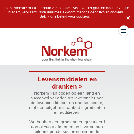
Deze website maakt gebruik van cookies. Als u verder gaat en door onze site
bladert, verklaart u zich daarmee akkoord met ons gebruik van cookies.
Bekijk ons beleid voor cookies.
✕
Levensmiddelen en
dranken >
Norkem kan bogen op een lang en
succesvol verleden als leverancier aan
de levensmiddelen- en drankensector,
met een uitgebreid aanbod ingrediënten
en additieven.
We hebben een groeiend en gevarieerd
aantal vaste afnemers en leveren aan
uiteenlopende sectoren binnen de