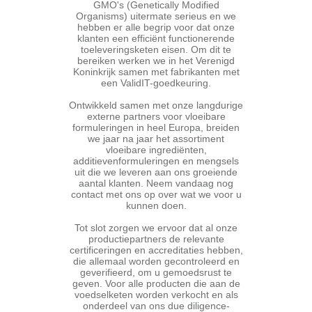
GMO's (Genetically Modified
Organisms) uitermate serieus en we
hebben er alle begrip voor dat onze
klanten een efficiënt functionerende
toeleveringsketen eisen. Om dit te
bereiken werken we in het Verenigd
Koninkrijk samen met fabrikanten met
een ValidIT-goedkeuring.
Ontwikkeld samen met onze langdurige
externe partners voor vloeibare
formuleringen in heel Europa, breiden
we jaar na jaar het assortiment
vloeibare ingrediënten,
additievenformuleringen en mengsels
uit die we leveren aan ons groeiende
aantal klanten. Neem vandaag nog
contact met ons op over wat we voor u
kunnen doen.
Tot slot zorgen we ervoor dat al onze
productiepartners de relevante
certificeringen en accreditaties hebben,
die allemaal worden gecontroleerd en
geverifieerd, om u gemoedsrust te
geven. Voor alle producten die aan de
voedselketen worden verkocht en als
onderdeel van ons due diligence-