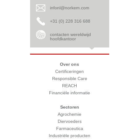
infonl@norkem.com
+31 (0) 228 316 688
contacten wereldwijd
hoofdkantoor
Over ons
Certificeringen
Responsible Care
REACH
Financiële informatie
Sectoren
Agrochemie
Diervoeders
Farmaceutica
Industriële producten