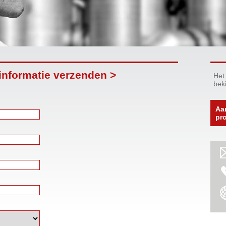
nformatie verzenden >
Het
bek
Aa
pr