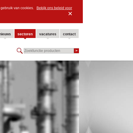
ns gebruik van cookies.
Bekijk ons beleid voor
✕
nieuws
sectoren
vacatures
contact