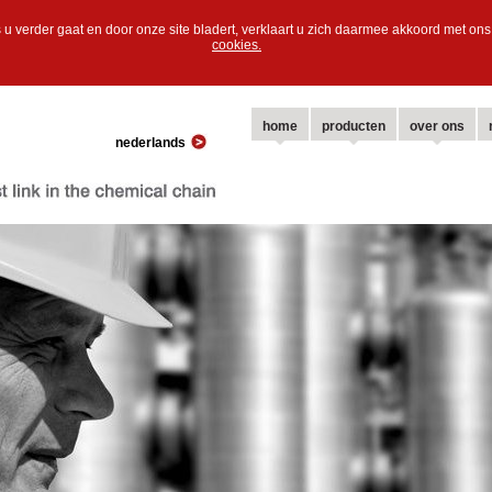
 u verder gaat en door onze site bladert, verklaart u zich daarmee akkoord met o
cookies.
home
producten
over ons
nederlands