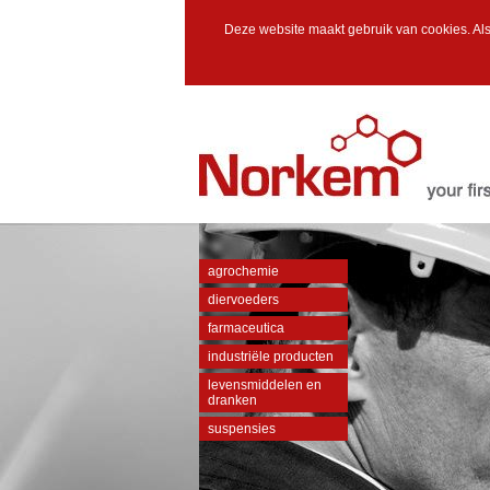
Deze website maakt gebruik van cookies. Als
agrochemie
diervoeders
farmaceutica
industriële producten
levensmiddelen en
dranken
suspensies