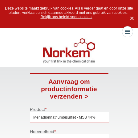
Deze website maakt gebruik van cookies. Als u verder gaat en door onze site
bladert, verklaart u zich daarmee akkoord met ons gebruik van cookies.
Bekijk ons beleid voor cookies.
✕
Aanvraag om
productinformatie
verzenden >
Product
*
Hoeveelheid
*