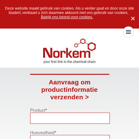
Deze website maakt gebruik van cookies. Als u verder gaat en door onze site
bladert, verklaart u zich daarmee akkoord met ons gebruik van cookies.
Bekijk ons beleid voor cookies.
✕
Aanvraag om
productinformatie
verzenden >
Product
*
Hoeveelheid
*