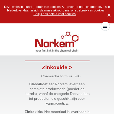
Deze website maakt gebruik van cookies. Als u verder gaat en door onze site
bladert, verklaart u zich daarmee akkoord met ons gebruik van cookies.
Bekijk ons beleid voor cookies.
✕
Zinkoxide >
Chemische formule:
ZnO
Classificaties:
Norkem levert een
complete productserie (poeder en
korrels), vanaf de categorie Diervoeders
tot producten die geschikt zijn voor
Farmaceutica.
Zinkoxide:
Het materiaal is leverbaar in