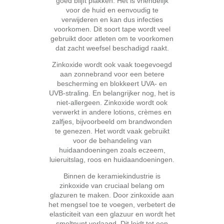
goed blijft plakken. Het is vriendelijk
voor de huid en eenvoudig te
verwijderen en kan dus infecties
voorkomen. Dit soort tape wordt veel
gebruikt door atleten om te voorkomen
dat zacht weefsel beschadigd raakt.
Zinkoxide wordt ook vaak toegevoegd
aan zonnebrand voor een betere
bescherming en blokkeert UVA- en
UVB-straling. En belangrijker nog, het is
niet-allergeen. Zinkoxide wordt ook
verwerkt in andere lotions, crèmes en
zalfjes, bijvoorbeeld om brandwonden
te genezen. Het wordt vaak gebruikt
voor de behandeling van
huidaandoeningen zoals eczeem,
luieruitslag, roos en huidaandoeningen.
Binnen de keramiekindustrie is
zinkoxide van cruciaal belang om
glazuren te maken. Door zinkoxide aan
het mengsel toe te voegen, verbetert de
elasticiteit van een glazuur en wordt het
smeltpunt verlaagd. Dit leidt tot een