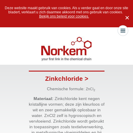
Deze website maakt gebruik van cookies. Als u verder gaat en door onze site
bladert, verklaart u zich daarmee akkoord met ons gebruik van cookies.
Bekijk ons beleid voor cookies.
✕
Zinkchloride >
Chemische formule:
ZnCl
2
Materiaal:
Zinkchloride kent negen
kristallijne vormen; deze zijn kleurloos of
wit en zeer gemakkelijk oplosbaar in
water. ZnCl2 zelf is hygroscopisch en
vervloeiend. Zinkchloride wordt gebruikt
in toepassingen zoals textielverwerking,
in metallurgische vloeimiddelen en bij