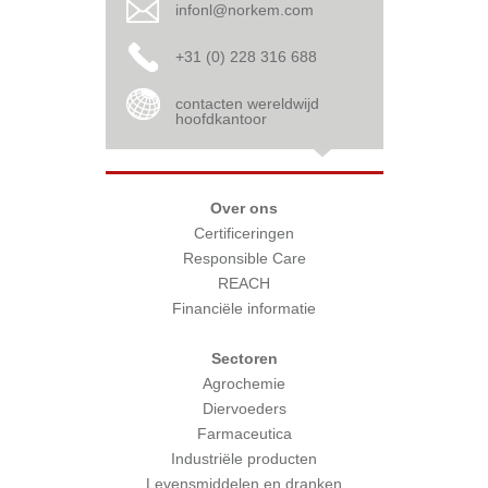
infonl@norkem.com
+31 (0) 228 316 688
contacten wereldwijd
hoofdkantoor
Over ons
Certificeringen
Responsible Care
REACH
Financiële informatie
Sectoren
Agrochemie
Diervoeders
Farmaceutica
Industriële producten
Levensmiddelen en dranken