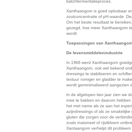
batchfermentatieproces.
Xanthaangom is goed oplosbaar en 
zoutconcentratie of pH-waarde. Dez
Om het beste resultaat te bereike
gezegd, hoe meer Xanthaangom ten o
wordt.
Toepassingen van Xanthaango
De levensmiddelenindustrie
In 1968 werd Xanthaangom goedgek
Xanthaangom, ook wel bekend ond
dressings te stabiliseren en schift
textuur romiger en gladder te maken
wordt geminimaliseerd aangezien di
In de afgelopen tien jaar zien we
mee te bakken en daarom hebben 
het met name als ze aan het exper
azijndressings of als ze smakelijk
gluten die zorgen voor de verbindin
zoals maismeel of rijstbloem ontbr
Xantaangom verhelpt dit probleem.