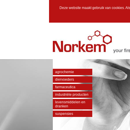
Deze website maakt gebruik van cookies. Als
agrochemie
diervoeders
farmaceutica
industriële producten
levensmiddelen en
dranken
suspensies