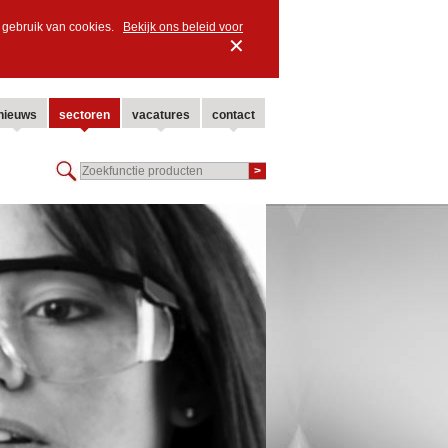
ns gebruik van cookies.
Bekijk ons beleid voor
✕
nieuws
sectoren
vacatures
contact