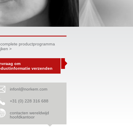
 complete productprogramma
ijken >
nvraag om
oductinformatie verzenden
infonl@norkem.com
+31 (0) 228 316 688
contacten wereldwijd
hoofdkantoor