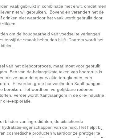
den vaak gebruikt in combinatie met eiwit, omdat men
liever niet wil gebruiken. Bovendien verandert het de
 of drinken niet waardoor het vaak wordt gebruikt door
 slikken.
den om de houdbaarheid van voedsel te verlengen
s terwijl de smaak behouden blijft. Daarom wordt het
ddelen.
eel van het olieboorproces, maar moet voor gebruik
om. Een van de belangrijkste taken van boorgruis is
fen als ze naar de oppervlakte terugkomen, een
l boren. Er worden grote hoeveelheden Xanthaangom
 te bereiken. Het wordt om vergelijkbare redenen
torten. Verder wordt Xanthaangom in de olie-industrie
r olie-exploratie.
het binden van ingrediënten, de uitstekende
hydratatie-eigenschappen van de huid. Het helpt bij
van cosmetische producten waardoor ze prettiger te