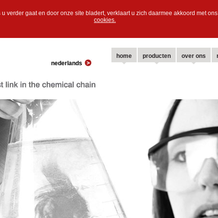
 u verder gaat en door onze site bladert, verklaart u zich daarmee akkoord met o
cookies.
home
producten
over ons
nederlands