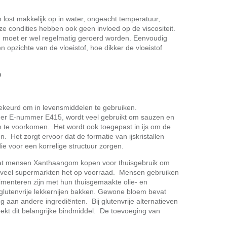
lost makkelijk op in water, ongeacht temperatuur,
e condities hebben ook geen invloed op de viscositeit.
n, moet er wel regelmatig geroerd worden. Eenvoudig
pzichte van de vloeistof, hoe dikker de vloeistof
m
eurd om in levensmiddelen te gebruiken.
er E-nummer E415, wordt veel gebruikt om sauzen en
en te voorkomen. Het wordt ook toegepast in ijs om de
. Het zorgt ervoor dat de formatie van ijskristallen
e voor een korrelige structuur zorgen.
 dat mensen Xanthaangom kopen voor thuisgebruik om
veel supermarkten het op voorraad. Mensen gebruiken
imenteren zijn met hun thuisgemaakte olie- en
e glutenvrije lekkernijen bakken. Gewone bloem bevat
g aan andere ingrediënten. Bij glutenvrije alternatieven
eekt dit belangrijke bindmiddel. De toevoeging van