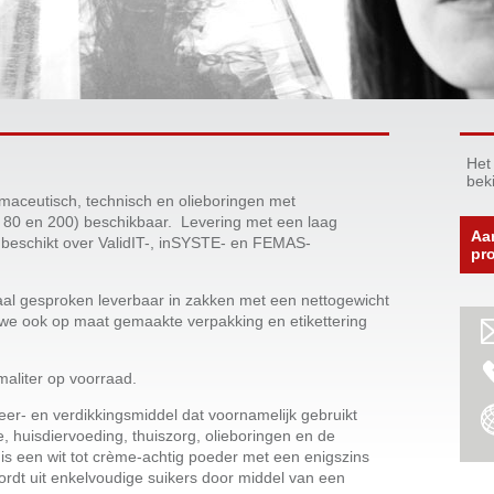
Het
bek
maceutisch, technisch en olieboringen met
 80 en 200) beschikbaar. Levering met een laag
Aa
of beschikt over ValidIT-, inSYSTE- en FEMAS-
pr
maal gesproken leverbaar in zakken met een nettogewicht
we ook op maat gemaakte verpakking en etikettering
maliter op voorraad.
er- en verdikkingsmiddel dat voornamelijk gebruikt
, huisdiervoeding, thuiszorg, olieboringen en de
is een wit tot crème-achtig poeder met een enigszins
wordt uit enkelvoudige suikers door middel van een