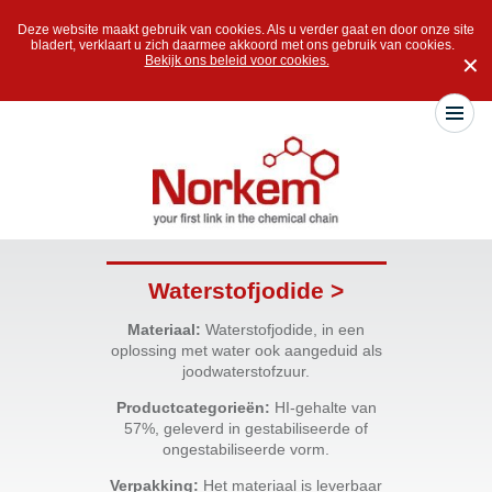
Deze website maakt gebruik van cookies. Als u verder gaat en door onze site
bladert, verklaart u zich daarmee akkoord met ons gebruik van cookies.
Bekijk ons beleid voor cookies.
✕
Waterstofjodide >
Materiaal:
Waterstofjodide, in een
oplossing met water ook aangeduid als
joodwaterstofzuur.
Productcategorieën:
HI-gehalte van
57%, geleverd in gestabiliseerde of
ongestabiliseerde vorm.
Verpakking:
Het materiaal is leverbaar