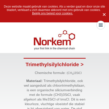
Deze website maakt gebruik van cookies. Als u verder gaat en door onze site
bladert, verklaart u zich daarmee akkoord met ons gebruik van cookies.
Bekijk ons beleid voor cookies.
✕
Trimethylsilylchloride >
Chemische formule:
(CH
)3SiCl
3
Materiaal:
Trimethylsilylchloride, ook
wel aangeduid als chloortrimethylsilaan,
is een organische siliciumverbinding
met de formule (CH3)3SiCl, vaak
afgekort als Me3SiCl of tmsCl. Dit is een
kleurloze, vluchtige vloeistof die stabiel
is bij afwezigheid van water. De stof