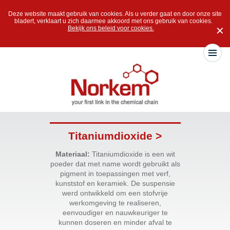
Deze website maakt gebruik van cookies. Als u verder gaat en door onze site
bladert, verklaart u zich daarmee akkoord met ons gebruik van cookies.
Bekijk ons beleid voor cookies.
✕
Titaniumdioxide >
Materiaal:
Titaniumdioxide is een wit
poeder dat met name wordt gebruikt als
pigment in toepassingen met verf,
kunststof en keramiek. De suspensie
werd ontwikkeld om een stofvrije
werkomgeving te realiseren,
eenvoudiger en nauwkeuriger te
kunnen doseren en minder afval te