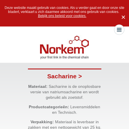
Deze website maakt gebruik van cookies. Als u verder gaat en door onze site
bladert, verklaart u zich daarmee akkoord met ons gebruik van cookies.
Bekijk ons beleid voor cookies.
✕
Sacharine >
Materiaal:
Sacharine is de onoplosbare
versie van natriumsacharine en wordt
gebruikt als zoetstof.
Productcategorieën:
Levensmiddelen
en Technisch.
Verpakking:
Materiaal is leverbaar in
zakken met een nettogewicht van 25 kg.