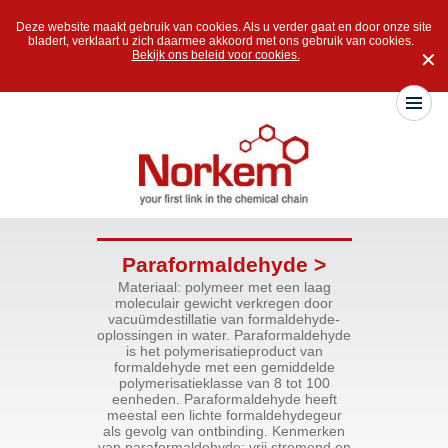
Deze website maakt gebruik van cookies. Als u verder gaat en door onze site
bladert, verklaart u zich daarmee akkoord met ons gebruik van cookies.
Bekijk ons beleid voor cookies.
✕
Paraformaldehyde >
Materiaal: polymeer met een laag
moleculair gewicht verkregen door
vacuümdestillatie van formaldehyde-
oplossingen in water. Paraformaldehyde
is het polymerisatieproduct van
formaldehyde met een gemiddelde
polymerisatieklasse van 8 tot 100
eenheden. Paraformaldehyde heeft
meestal een lichte formaldehydegeur
als gevolg van ontbinding. Kenmerken
van paraformaldehyde: vrij stromend en