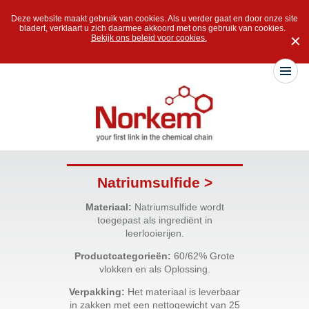
Deze website maakt gebruik van cookies. Als u verder gaat en door onze site
bladert, verklaart u zich daarmee akkoord met ons gebruik van cookies.
Bekijk ons beleid voor cookies.
✕
Natriumsulfide >
Materiaal:
Natriumsulfide wordt
toegepast als ingrediënt in
leerlooierijen.
Productcategorieën:
60/62% Grote
vlokken en als Oplossing.
Verpakking:
Het materiaal is leverbaar
in zakken met een nettogewicht van 25