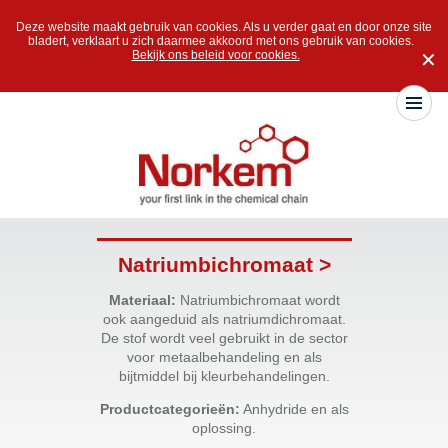
Deze website maakt gebruik van cookies. Als u verder gaat en door onze site
bladert, verklaart u zich daarmee akkoord met ons gebruik van cookies.
Bekijk ons beleid voor cookies.
✕
Natriumbichromaat >
Materiaal:
Natriumbichromaat wordt
ook aangeduid als natriumdichromaat.
De stof wordt veel gebruikt in de sector
voor metaalbehandeling en als
bijtmiddel bij kleurbehandelingen.
Productcategorieën:
Anhydride en als
oplossing.