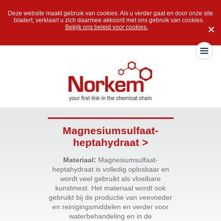
Deze website maakt gebruik van cookies. Als u verder gaat en door onze site
bladert, verklaart u zich daarmee akkoord met ons gebruik van cookies.
Bekijk ons beleid voor cookies.
✕
Magnesiumsulfaat-
heptahydraat >
Materiaal:
Magnesiumsulfaat-
heptahydraat is volledig oplosbaar en
wordt veel gebruikt als vloeibare
kunstmest. Het materiaal wordt ook
gebruikt bij de productie van veevoeder
en reinigingsmiddelen en verder voor
waterbehandeling en in de