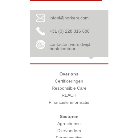
infonl@norkem.com
+31 (0) 228 316 688
contacten wereldwijd
hoofdkantoor
Over ons
Certificeringen
Responsible Care
REACH
Financiële informatie
Sectoren
Agrochemie
Diervoeders
Farmaceutica