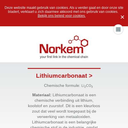
Deze website maakt gebruik van cookies. Als u verder gaat en door onze site
bladert, verklaart u zich daarmee akkoord met ons gebruik van cookies.
Bekijk ons beleid voor cookies.
✕
Lithiumcarbonaat >
Chemische formule:
Li
CO
2
3
Materiaal:
Lithiumcarbonaat is een
chemische verbinding uit lithium,
koolstof en zuurstof. Dit is een kleurloos
zout dat veel wordt toegepast bij de
verwerking van metaaloxiden.
Lithiumcarbonaat is een belangrijke
chemische stof in de industrie, omdat