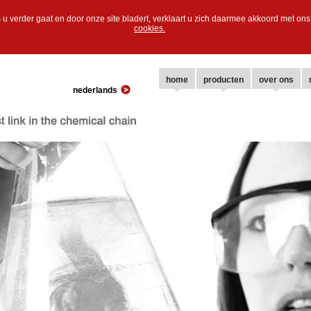
 u verder gaat en door onze site bladert, verklaart u zich daarmee akkoord met o
cookies.
home
producten
over ons
nederlands