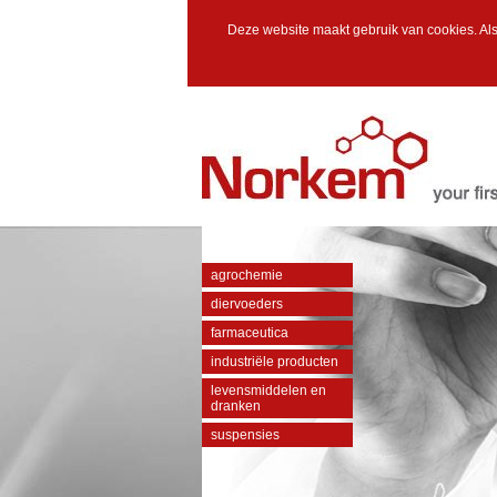
Deze website maakt gebruik van cookies. Als
agrochemie
diervoeders
farmaceutica
industriële producten
levensmiddelen en
dranken
suspensies