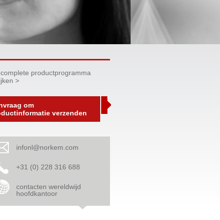
 complete productprogramma
ijken >
nvraag om
oductinformatie verzenden
infonl@norkem.com
+31 (0) 228 316 688
contacten wereldwijd
hoofdkantoor