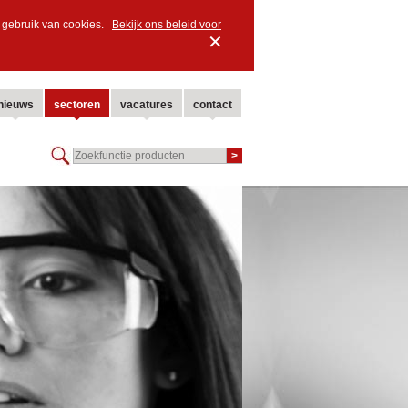
ns gebruik van cookies.
Bekijk ons beleid voor
✕
nieuws
sectoren
vacatures
contact