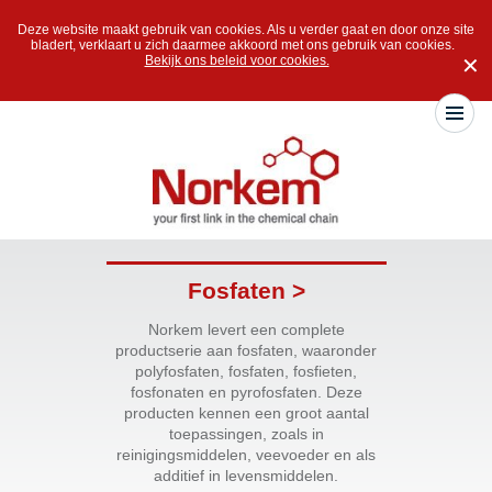
Deze website maakt gebruik van cookies. Als u verder gaat en door onze site
bladert, verklaart u zich daarmee akkoord met ons gebruik van cookies.
Bekijk ons beleid voor cookies.
✕
Fosfaten >
Norkem levert een complete
productserie aan fosfaten, waaronder
polyfosfaten, fosfaten, fosfieten,
fosfonaten en pyrofosfaten. Deze
producten kennen een groot aantal
toepassingen, zoals in
reinigingsmiddelen, veevoeder en als
additief in levensmiddelen.