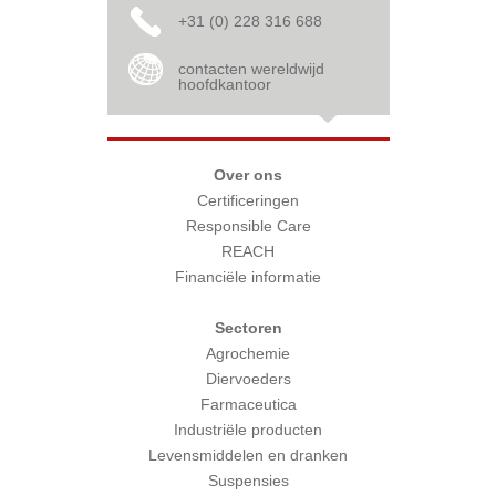
+31 (0) 228 316 688
contacten wereldwijd
hoofdkantoor
Over ons
Certificeringen
Responsible Care
REACH
Financiële informatie
Sectoren
Agrochemie
Diervoeders
Farmaceutica
Industriële producten
Levensmiddelen en dranken
Suspensies