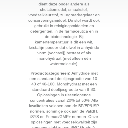
dient deze onder andere als
chelatiemiddel, smaakstof,
voedselkleurstof, zuurgraadregelaar en
conserveringsmiddel. De stof wordt ook
gebruikt in reinigingsmiddelen en
detergenten, in de farmaceutica en in
de biotechnologie. Bij
kamertemperatuur is dit een wit,
kristallijn poeder dat ofwel in anhydride
vorm (vochtvrij) bestaat of als
monohydraat (met alleen één
watermolecule).
Productcategorieën:
Anhydride met
een standaard deeltjesgrootte van 10-
40 of 40-100. Monohydraat met een
standaard deeltjesgrootte van 8-80.
Oplossingen in uiteenlopende
concentraties vanaf 20% tot 50%. Alle
kwaliteiten voldoen aan de BP/EP/USP
normen, sommige ook aan de ValidIT,
iSYS en Femas/GMP+ normen. Onze
oplossingen met voedselkwaliteit zijn
samengesteld in een BRC Grade A-