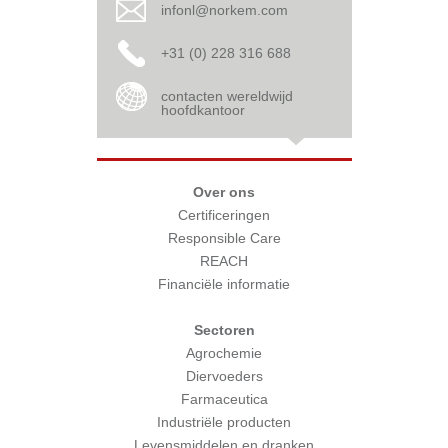
infonl@norkem.com
+31 (0) 228 316 688
contacten wereldwijd
hoofdkantoor
Over ons
Certificeringen
Responsible Care
REACH
Financiële informatie
Sectoren
Agrochemie
Diervoeders
Farmaceutica
Industriële producten
Levensmiddelen en dranken