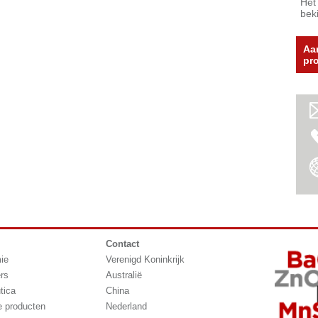
Het
bek
Aa
pr
Contact
ie
Verenigd Koninkrijk
rs
Australië
tica
China
le producten
Nederland