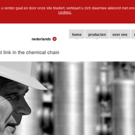
 u verder gaat en door onze site bladert, verklaart u zich daarmee akkoord met o
cookies.
home
producten
over ons
nederlands