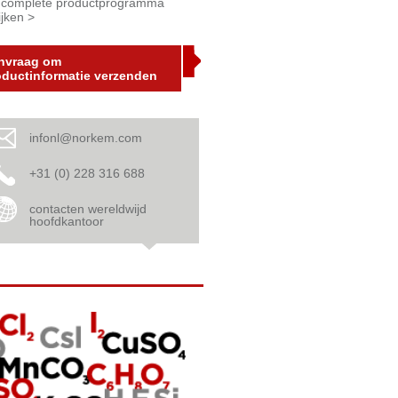
 complete productprogramma
ijken >
nvraag om
oductinformatie verzenden
infonl@norkem.com
+31 (0) 228 316 688
contacten wereldwijd
hoofdkantoor