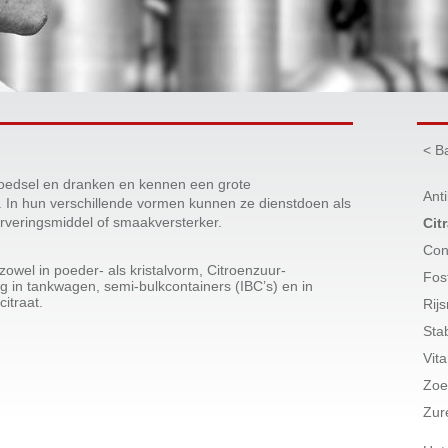
< B
 voedsel en dranken en kennen een grote
Ant
 In hun verschillende vormen kunnen ze dienstdoen als
rveringsmiddel of smaakversterker.
Cit
Con
owel in poeder- als kristalvorm, Citroenzuur-
Fos
 in tankwagen, semi-bulkcontainers (IBC’s) en in
citraat.
Rij
Sta
Vit
Zoe
Zur