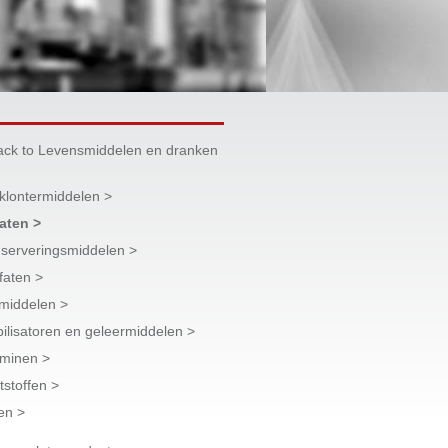
ack to Levensmiddelen en dranken
iklontermiddelen >
raten >
serveringsmiddelen >
faten >
smiddelen >
bilisatoren en geleermiddelen >
aminen >
tstoffen >
en >