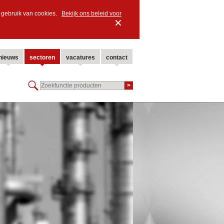
ns gebruik van cookies.
Bekijk ons beleid voor
✕
nieuws
sectoren
vacatures
contact