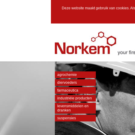
Deze website maakt gebruik van cookies. Als
agrochemie
diervoeders
farmaceutica
industriële producten
levensmiddelen en
dranken
suspensies