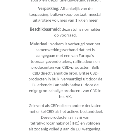
sport- en gezondheidsvoedingssector.
Verpakking: 
Afhankelijk van de 
toepassing; bulkverkoop bestaat meestal 
uit grotere volumes van 1 kg en meer.
Beschikbaarheid: 
deze stof is normaliter 
op voorraad.
Materiaal: 
Norkem is verheugd over het 
samenwerkingsverband dat het is 
aangegaan met een van Europa's 
toonaangevende telers, raffinadeurs en 
producenten van CBD-producten. Bulk 
CBD direct vanuit de bron. Britse CBD-
producten in bulk, vervaardigd uit door de 
EU erkende Cannabis Sativa L. door de 
enige grootschalige producent van CBD in 
het VK.
Geleverd als CBD-olie en andere derivaten 
met enkel CBD als het actieve bestanddeel. 
Deze producten zijn vrij van 
tetrahydrocannabinol (THC) en voldoen 
als zodanig volledig aan de EU-wetgeving. 