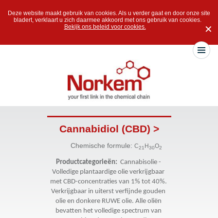
Deze website maakt gebruik van cookies. Als u verder gaat en door onze site
bladert, verklaart u zich daarmee akkoord met ons gebruik van cookies.
Bekijk ons beleid voor cookies.
✕
Cannabidiol (CBD) >
Chemische formule:
C
H
O
21
30
2
Productcategorieën:  
Cannabisolie - 
Volledige plantaardige olie verkrijgbaar 
met CBD-concentraties van 1% tot 40%. 
Verkrijgbaar in uiterst verfijnde gouden 
olie en donkere RUWE olie. Alle oliën 
bevatten het volledige spectrum van 