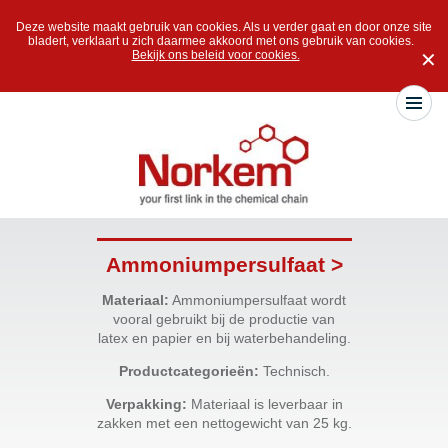
Deze website maakt gebruik van cookies. Als u verder gaat en door onze site
bladert, verklaart u zich daarmee akkoord met ons gebruik van cookies.
Bekijk ons beleid voor cookies.
✕
Ammoniumpersulfaat >
Materiaal:
Ammoniumpersulfaat wordt
vooral gebruikt bij de productie van
latex en papier en bij waterbehandeling.
Productcategorieën:
Technisch.
Verpakking:
Materiaal is leverbaar in
zakken met een nettogewicht van 25 kg.